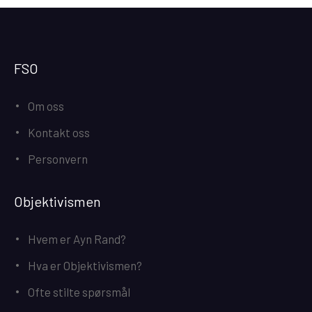
FSO
Om oss
Kontakt oss
Personvern
Objektivismen
Hvem er Ayn Rand?
Hva er Objektivismen?
Ofte stilte spørsmål