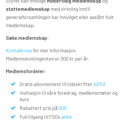
Styret kan innvilge
midlertidig medlemskap
og
støttemedlemskap
med virkning inntil
generalforsamlingen har innvilget eller avslått fullt
medlemskap.
Søke medlemskap:
Kontakt oss
for mer informasjon.
Medlemskontingenten er 300 kr per år.
Medlemsfordeler:
Gratis abonnement til tidsskriftet
AERA
Invitasjon til våre foredrag, medlemsmøter og
kurs
Rabattert pris på
OOC
Full tilgang til FSOs
arkiv