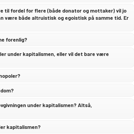
il fordel for flere (både donator og mottaker) vil jo
 være både altruistisk og egoistisk på samme tid. Er
me forenlig?
er under kapitalismen, eller vil det bare være
nopoler?
endom?
ovgivningen under kapitalismen? Altså,
er kapitalismen?