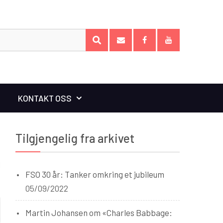
Search
SEARCH
for:
E-
Facebook
YouTube
post
KONTAKT OSS
Tilgjengelig fra arkivet
l
FSO 30 år: Tanker omkring et jubileum
05/09/2022
Martin Johansen om «Charles Babbage: