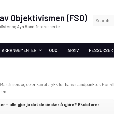
av Objektivismen (FSO)
alister og Ayn Rand-interesserte
ARRANGEMENTER
OOC
ARKIV
RESSURSER
artinsen, og de er kun uttrykk for hans standpunkter. Han vi
men.
ster – alle gjør jo det de ønsker å gjøre? Eksisterer