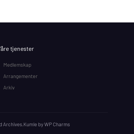
åre tjenester
Medlemskap
Arrangementer
Arkiv
d Archives.
Kumle
by
WP Charms