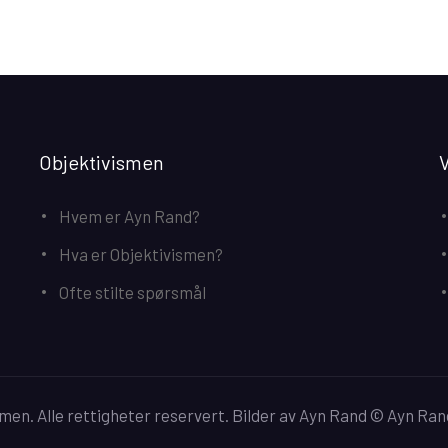
Objektivismen
V
Hvem er Ayn Rand?
Hva er Objektivismen?
Ofte stilte spørsmål
men. Alle rettigheter reservert. Bilder av Ayn Rand © Ayn Ran