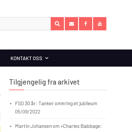
Search
SEARCH
for:
E-
Facebook
YouTube
post
KONTAKT OSS
Tilgjengelig fra arkivet
FSO 30 år: Tanker omkring et jubileum
05/09/2022
Martin Johansen om «Charles Babbage: