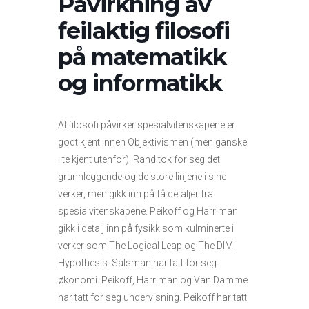
Påvirkning av
feilaktig filosofi
på matematikk
og informatikk
At filosofi påvirker spesialvitenskapene er
godt kjent innen Objektivismen (men ganske
lite kjent utenfor). Rand tok for seg det
grunnleggende og de store linjene i sine
verker, men gikk inn på få detaljer fra
spesialvitenskapene. Peikoff og Harriman
gikk i detalj inn på fysikk som kulminerte i
verker som The Logical Leap og The DIM
Hypothesis. Salsman har tatt for seg
økonomi. Peikoff, Harriman og Van Damme
har tatt for seg undervisning. Peikoff har tatt