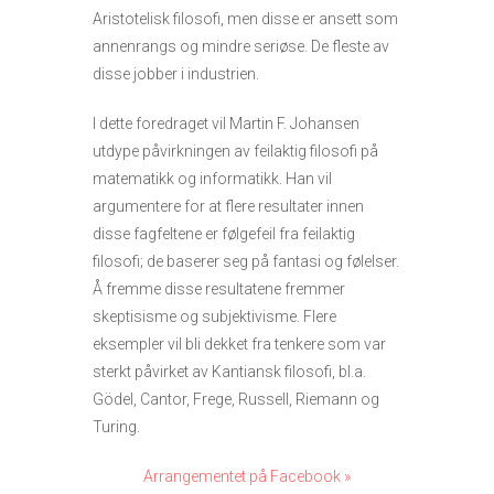
Aristotelisk filosofi, men disse er ansett som
annenrangs og mindre seriøse. De fleste av
disse jobber i industrien.
I dette foredraget vil Martin F. Johansen
utdype påvirkningen av feilaktig filosofi på
matematikk og informatikk. Han vil
argumentere for at flere resultater innen
disse fagfeltene er følgefeil fra feilaktig
filosofi; de baserer seg på fantasi og følelser.
Å fremme disse resultatene fremmer
skeptisisme og subjektivisme. Flere
eksempler vil bli dekket fra tenkere som var
sterkt påvirket av Kantiansk filosofi, bl.a.
Gödel, Cantor, Frege, Russell, Riemann og
Turing.
Arrangementet på Facebook »